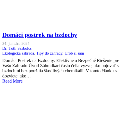
Domáci postrek na bzdochy
24. januára 2024
Dr. Tóth Szabolcs
Ekologická záhrada
,
Tipy do záhrady
,
Urob si sám
Domáci Postrek na Bzdochy: Efektívne a Bezpečné Riešenie pre
Vašu Záhradu Úvod Záhradkári často čelia výzve, ako bojovať s
bzdochmi bez použitia škodlivých chemikálií. V tomto článku sa
dozviete, ako…
Read More