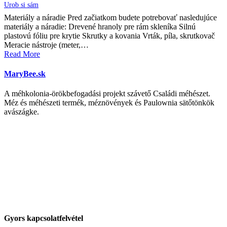
Urob si sám
Materiály a náradie Pred začiatkom budete potrebovať nasledujúce
materiály a náradie: Drevené hranoly pre rám skleníka Silnú
plastovú fóliu pre krytie Skrutky a kovania Vrták, píla, skrutkovač
Meracie nástroje (meter,…
Read More
MaryBee.sk
A méhkolonia-örökbefogadási projekt szávető Családi méhészet.
Méz és méhészeti termék, méznövények és Paulownia sätőtönkök
avászágke.
Gyors kapcsolatfelvétel