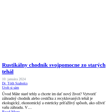
Rustikálny chodník svojpomocne zo starých
tehál
10. januára 2024
Dr. Tóth Szabolcs
Urob si sám
Úvod Máte staré tehly a chcete im dať nový život? Vytvoriť
záhradný chodník alebo cestičku z recyklovaných tehál je
ekologický, ekonomický a esteticky príťažlivý spôsob, ako oživiť
vašu záhradu. V…
Read More