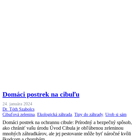
Domáci postrek na cibuľu
24. januára 2024
Dr. Tóth Szabolcs
Cibuľová zelenina
,
Ekologická záhrada
,
Tipy do záhrady
,
Urob si sám
Domáci postrek na ochrannu cibule: Prírodný a bezpečný spôsob,
ako chrániť vašu úrodu Úvod Cibula je obľúbenou zeleninou
mnohých záhradkárov, ale jej pestovanie môže byť náročné kvôli
škodcom a chorobám.…