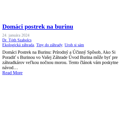
Domáci postrek na burinu
24. januára 2024
Dr. Tóth Szabolcs
Ekologická záhrada
,
Tipy do záhrady
,
Urob si sám
Domáci Postrek na Burinu: Prírodný a Účinný Spôsob, Ako Si
Poradiť s Burinou vo Vašej Záhrade Úvod Burina môže byť pre
záhradkárov veľkou nočnou morou. Tento článok vám poskytne
návod…
Read More