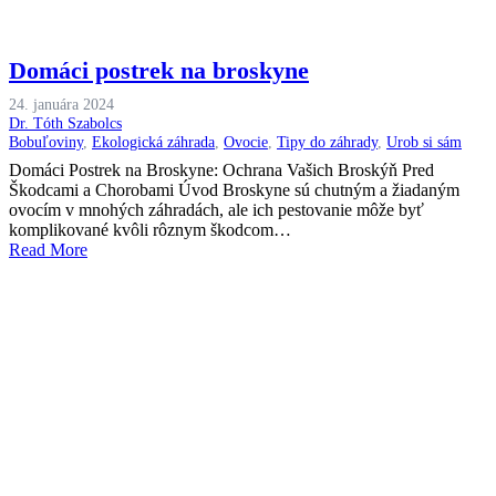
Domáci postrek na broskyne
24. januára 2024
Dr. Tóth Szabolcs
Bobuľoviny
,
Ekologická záhrada
,
Ovocie
,
Tipy do záhrady
,
Urob si sám
Domáci Postrek na Broskyne: Ochrana Vašich Broskýň Pred
Škodcami a Chorobami Úvod Broskyne sú chutným a žiadaným
ovocím v mnohých záhradách, ale ich pestovanie môže byť
komplikované kvôli rôznym škodcom…
Read More