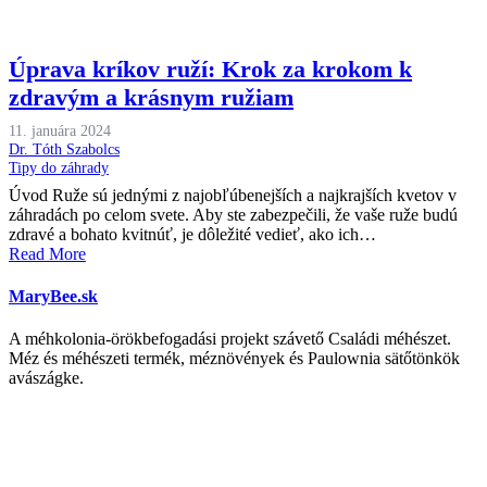
Úprava kríkov ruží: Krok za krokom k
zdravým a krásnym ružiam
11. januára 2024
Dr. Tóth Szabolcs
Tipy do záhrady
Úvod Ruže sú jednými z najobľúbenejších a najkrajších kvetov v
záhradách po celom svete. Aby ste zabezpečili, že vaše ruže budú
zdravé a bohato kvitnúť, je dôležité vedieť, ako ich…
Read More
MaryBee.sk
A méhkolonia-örökbefogadási projekt szávető Családi méhészet.
Méz és méhészeti termék, méznövények és Paulownia sätőtönkök
avászágke.