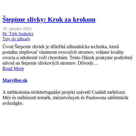
Štepíme slivky: Krok za krokom
10. januára 2024
Dr. Tóth Szabolcs
Tipy do záhrady
Úvod Štepenie sliviek je dôležitá záhradnícka technika, ktorá
pomáha zlepšovať vlastnosti ovocných stromov, vrátane kvality
ovocia a odolnosti voči chorobám. Tento článok poskytne podrobný
návod na štepenie slivkových stromov. Dôvody…
Read More
MaryBee.sk
A méhkolonia-örökbefogadási projekt szávető Családi méhészet.
Méz és méhészeti termék, méznövények és Paulownia sätőtönkök
avászágke.