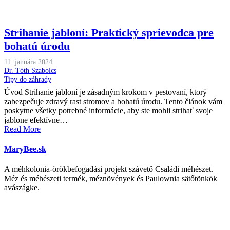
Strihanie jabloní: Praktický sprievodca pre
bohatú úrodu
11. januára 2024
Dr. Tóth Szabolcs
Tipy do záhrady
Úvod Strihanie jabloní je zásadným krokom v pestovaní, ktorý
zabezpečuje zdravý rast stromov a bohatú úrodu. Tento článok vám
poskytne všetky potrebné informácie, aby ste mohli strihať svoje
jablone efektívne…
Read More
MaryBee.sk
A méhkolonia-örökbefogadási projekt szávető Családi méhészet.
Méz és méhészeti termék, méznövények és Paulownia sätőtönkök
avászágke.