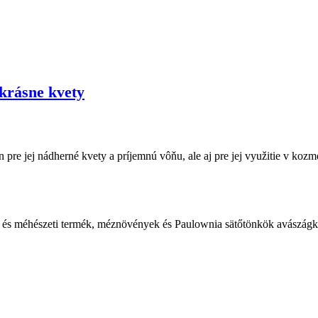
krásne kvety
re jej nádherné kvety a príjemnú vôňu, ale aj pre jej využitie v kozm
 és méhészeti termék, méznövények és Paulownia sätőtönkök avászágk