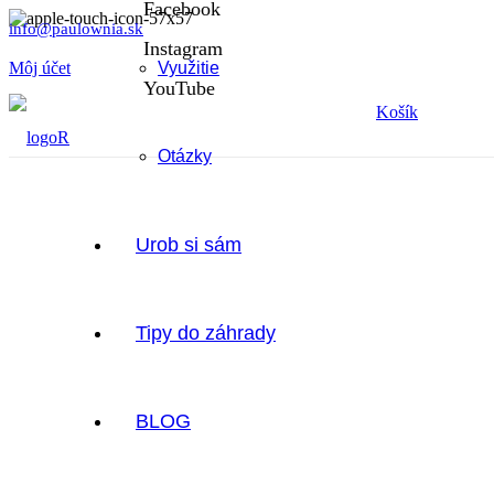
Facebook
info@paulownia.sk
Instagram
Môj účet
Využitie
YouTube
Košík
Otázky
Urob si sám
Tipy do záhrady
BLOG