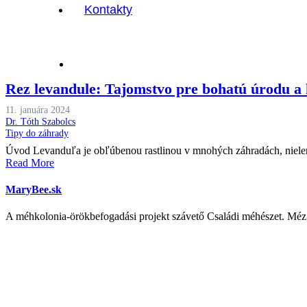
Kontakty
Rez levandule: Tajomstvo pre bohatú úrodu a 
11. januára 2024
Dr. Tóth Szabolcs
Tipy do záhrady
Úvod Levanduľa je obľúbenou rastlinou v mnohých záhradách, nielen p
Read More
MaryBee.sk
A méhkolonia-örökbefogadási projekt szávető Családi méhészet. Méz